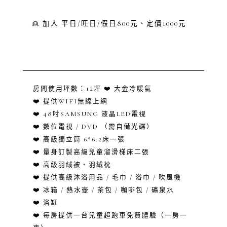
👱 加人 平日/旺日/假日800元、定價1000元
房間使用坪數：12坪 ❤️ 大金冷暖氣
❤️ 提供WIFI無線上網
❤️ 48吋SAMSUNG 液晶LED電視
❤️ 數位電視 / DVD （需自備光碟）
❤️ 高級獨立筒 6*6.2床一張
❤️ 量身訂製高級兒童溜滑梯床二張
❤️ 高級羽絨被、羽絨枕
❤️ 提供高級沐浴用品 / 毛巾 / 浴巾 / 吹風機
❤️ 冰箱 / 熱水壺 / 茶包 / 咖啡包 / 礦泉水
❤️ 浴缸
❤️ 每房提供一台兒童超跑車免費體驗（一房一