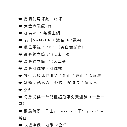
❤️ 房間使用坪數：15坪
❤️ 大金冷暖氣2台
❤️ 提供WIFI無線上網
❤️ 43吋SAMSUNG 液晶LED電視
❤️ 數位電視 / DVD （需自備光碟）
❤️ 高級獨立筒 6*6.2床一張
❤️ 高級獨立筒 5*6床二張
❤️ 高級羽絨被、羽絨枕
❤️ 提供高級沐浴用品 / 毛巾 / 浴巾 / 吹風機
❤️ 冰箱 / 熱水壺 / 茶包 / 咖啡包 / 礦泉水
❤️ 浴缸
❤️ 每房提供一台兒童超跑車免費體驗（一房一
車）
❤️ 體驗時間：早上9:00-11:00、下午3:00-6:00
當日
❤️ 現場挑選，限重35公斤