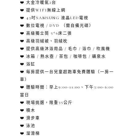
❤️ 大金冷暖氣2台
❤️ 提供WIFI無線上網
❤️ 43吋SAMSUNG 液晶LED電視
❤️ 數位電視 / DVD （需自備光碟）
❤️ 高級獨立筒 5*6床二張
❤️ 高級羽絨被、羽絨枕
❤️ 提供高級沐浴用品 / 毛巾 / 浴巾 / 吹風機
❤️ 冰箱 / 熱水壺 / 茶包 / 咖啡包 / 礦泉水
❤️ 浴缸
❤️ 每房提供一台兒童超跑車免費體驗（一房一
車）
❤️ 體驗時間：早上9:00-11:00、下午3:00-6:00
當日
❤️ 現場挑選，限重35公斤
❤️ 積木
❤️ 滑步車
❤️ 泳池
❤️ 溜滑梯