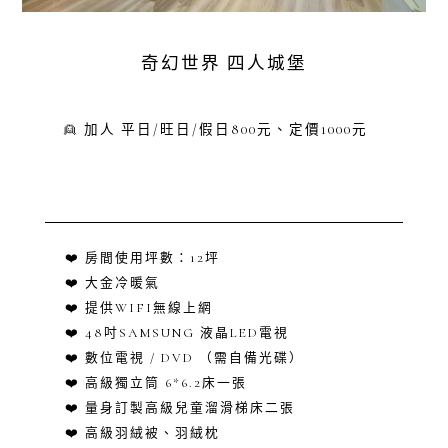
奇幻世界 四人城堡
👱 加人 平日/旺日/假日800元、定價1000元
❤️ 房間使用坪數：12坪
❤️ 大金冷暖氣
❤️ 提供WIFI無線上網
❤️ 48吋SAMSUNG 液晶LED電視
❤️ 數位電視 / DVD （需自備光碟）
❤️ 高級獨立筒 6*6.2床一張
❤️ 量身訂製高級兒童溜滑梯床二張
❤️ 高級羽絨被、羽絨枕